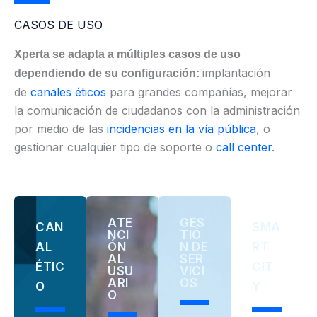
CASOS DE USO
Xperta se adapta a múltiples casos de uso
implantación
dependiendo de su configuración:
de
canales éticos
para grandes compañías, mejorar
la comunicación de ciudadanos con la administración
por medio de las
incidencias en la vía pública
, o
gestionar cualquier tipo de soporte o
call center
.
ATE
GES
CAN
SMA
NCI
TIÓ
AL
ÓN
N DE
RT
AL
SER
ÉTIC
CIT
USU
VICI
ARI
OS
O
Y
O