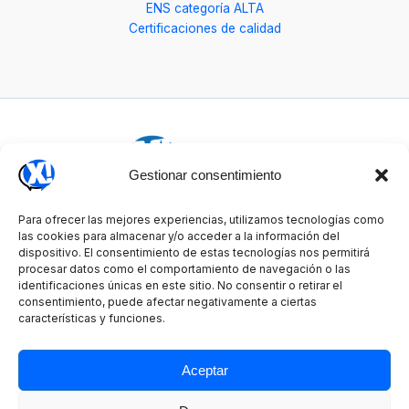
ENS categoría ALTA
Certificaciones de calidad
Gestionar consentimiento
Para ofrecer las mejores experiencias, utilizamos tecnologías como
Copyright © 2026 Xperta
las cookies para almacenar y/o acceder a la información del
dispositivo. El consentimiento de estas tecnologías nos permitirá
procesar datos como el comportamiento de navegación o las
identificaciones únicas en este sitio. No consentir o retirar el
consentimiento, puede afectar negativamente a ciertas
características y funciones.
CERTIFICACIONES DE CALIDAD
PROTECCIÓN DE DATOS
Aceptar
AVISO LEGAL