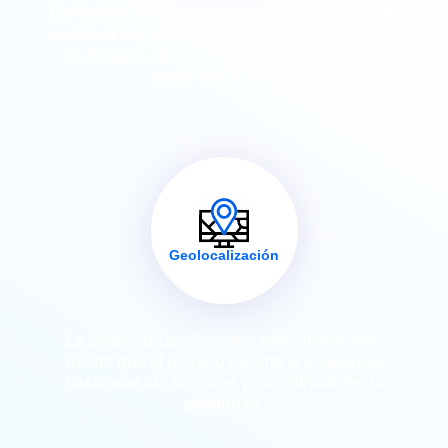
El módulo de empresas y contratos te permite
controlar los acuerdos de nivel de servicio y si
los tiempos de resolución cumplen con los
acuerdos firmados.
Geolocalización
La geolocalización cubre todo el proceso:
desde que el usuario reporta la incidencia
hasta que tus técnicos y coordinadores la
gestionan.