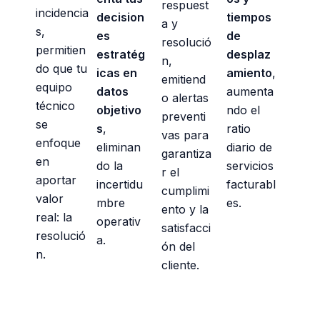
respuest
incidencia
decision
tiempos
a y
s,
es
de
resolució
permitien
estratég
desplaz
n,
do que tu
icas en
amiento
,
emitiend
equipo
datos
aumenta
o alertas
técnico
objetivo
ndo el
preventi
se
s
,
ratio
vas para
enfoque
eliminan
diario de
garantiza
en
do la
servicios
r el
aportar
incertidu
facturabl
cumplimi
valor
mbre
es.
ento y la
real: la
operativ
satisfacci
resolució
a.
ón del
n.
cliente.