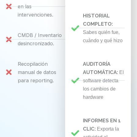
en las
intervenciones.
HISTORIAL
COMPLETO:
Sabes quién fue,
CMDB / Inventario
cuándo y qué hizo
desincronizado.
Recopilación
AUDITORÍA
manual de datos
AUTOMÁTICA:
El
para reporting.
software detecta
los cambios de
hardware
INFORMES EN 1
CLIC:
Exporta la
actividad al