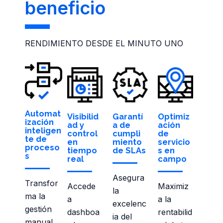
beneficio
RENDIMIENTO DESDE EL MINUTO UNO
Automat
Visibilid
Garantí
Optimiz
ización
ad y
a de
ación
inteligen
control
cumpli
de
te de
en
miento
servicio
proceso
tiempo
de SLAs
s en
s
real
campo
Asegura
Transfor
Accede
Maximiz
la
ma la
a
a la
excelenc
gestión
dashboa
rentabilid
ia del
manual