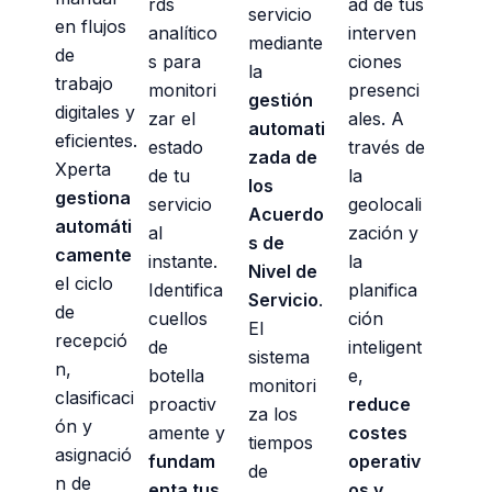
rds
ad de tus
servicio
en flujos
analítico
interven
mediante
de
s para
ciones
la
trabajo
monitori
presenci
gestión
digitales y
zar el
ales. A
automati
eficientes.
estado
través de
zada de
Xperta
de tu
la
los
gestiona
servicio
geolocali
Acuerdo
automáti
al
zación y
s de
camente
instante.
la
Nivel de
el ciclo
Identifica
planifica
Servicio
.
de
cuellos
ción
El
recepció
de
inteligent
sistema
n,
botella
e,
monitori
clasificaci
proactiv
reduce
za los
ón y
amente y
costes
tiempos
asignació
fundam
operativ
de
n de
enta tus
os y