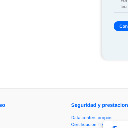
For
téc
Con
so
Seguridad y prestacio
Data centers propios
Certificación TIER III