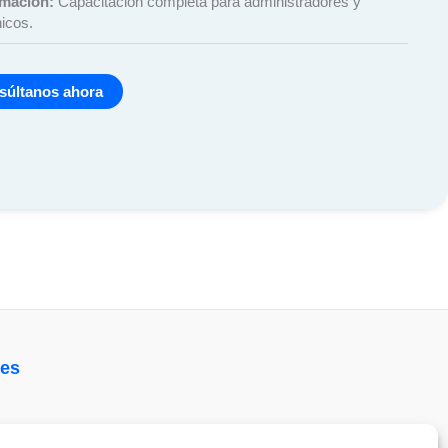
mación:
Capacitación completa para administradores y
nicos.
súltanos ahora
nes