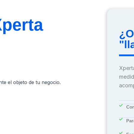
Xperta
¿O
"l
Xperta
medid
nte el objeto de tu negocio.
acomp
Con
Par