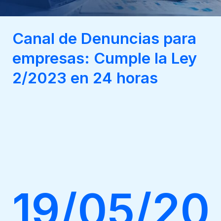
Ley
2/2023
en
Canal de Denuncias para
24
empresas: Cumple la Ley
horas
2/2023 en 24 horas
19/05/20